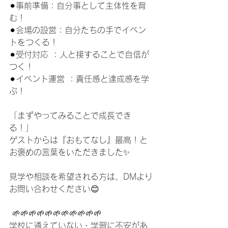
⚫︎事前準備：自分事として主体性を育
む！
⚫︎会場の設営：自分たちの手でイベン
トをつくる！
⚫︎受付対応 ：人と接することで自信が
つく！
⚫︎イベント運営 ：責任感と達成感を学
ぶ！
「まずやってみることで成長でき
る！」
ゲストからは『おもてなし』最高！と
お褒めの言葉をいただきました✨
見学や相談を希望される方は、DMより
お問い合わせください😊
⁡ 🌱⁡🌱⁡🌱⁡🌱⁡🌱⁡🌱⁡🌱⁡🌱⁡🌱⁡🌱⁡🌱
学校に通えていない・学習に不安があ