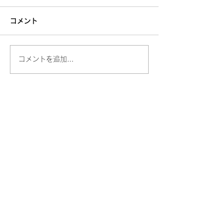
コメント
コメントを追加…
東村山おしゃら
フリースクール
​
​初等部・中等部
見学体験の申込はこちら