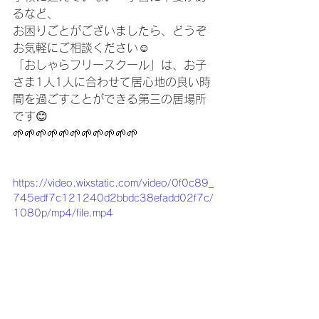
るなど、
お困りごとがございましたら、どうぞ
お気軽にご相談ください☺️
「おしゃらフリースクール」は、お子
さま1人1人に合わせて居心地の良い時
間を過ごすことができる第三の居場所
です😊
🌱⁡🌱⁡🌱⁡🌱⁡🌱⁡🌱⁡🌱⁡🌱⁡🌱⁡🌱⁡🌱⁡
https://video.wixstatic.com/video/0f0c89_
745edf7c121240d2bbdc38efadd02f7c/
1080p/mp4/file.mp4