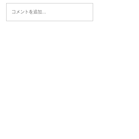
コメントを追加…
東村山おしゃら
フリースクール
​
​初等部・中等部
見学体験の申込はこちら
お問い合わせ