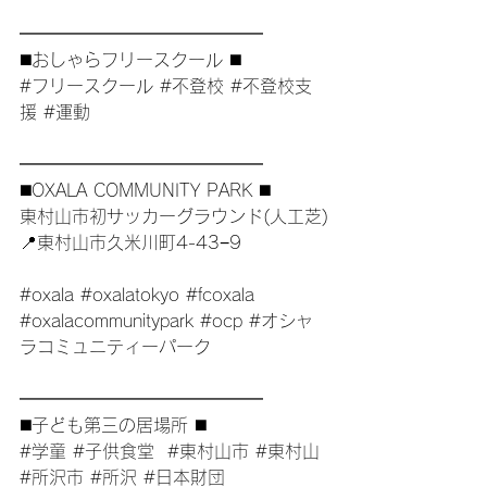
━━━━━━━━━━━━━━
◼️おしゃらフリースクール ◼️
#フリースクール
#不登校
#不登校支
援
#運動
━━━━━━━━━━━━━━
◼️OXALA COMMUNITY PARK ◼️
東村山市初サッカーグラウンド(人工芝)
📍東村山市久米川町4-43−9
#oxala
#oxalatokyo
#fcoxala
#oxalacommunitypark
#ocp
#オシャ
ラコミュニティーパーク
━━━━━━━━━━━━━━
◼️子ども第三の居場所 ◼️
#学童
#子供食堂
#東村山市
#東村山
#所沢市
#所沢
#日本財団