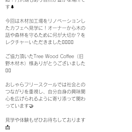
す🌲
今回は木材加工場をリノベーションし
たカフェへ見学に！オーナーから木の
話や森林を守るために何が大切か？を
レクチャーいただきました🙇‍♂️🙇‍♂️
ご協力頂いたTree Wood Coffee（旧 
野木材木）様ありがとうございました
🙇‍♂️
おしゃらフリースクールでは社会との
つながりを重視し、自分自身の興味関
心を広げられるように寄り添って関わ
っています🤝
見学や体験もぜひお待ちしております
📩