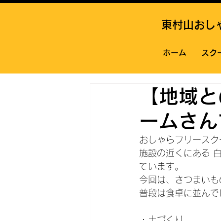
東村山おし
ホーム
スク
【地域と
ームさん
おしゃらフリースク
施設の近くにある 
ています。
今回は、さつまいも
普段は食卓に並んで
・土づくり